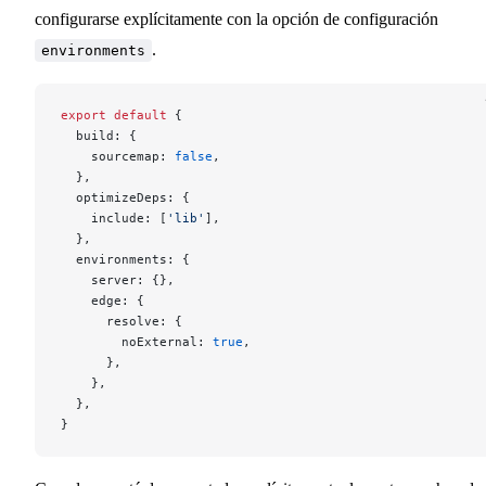
configurarse explícitamente con la opción de configuración
.
environments
export
 default
 {
  build: {
    sourcemap: 
false
,
  },
  optimizeDeps: {
    include: [
'lib'
],
  },
  environments: {
    server: {},
    edge: {
      resolve: {
        noExternal: 
true
,
      },
    },
  },
}