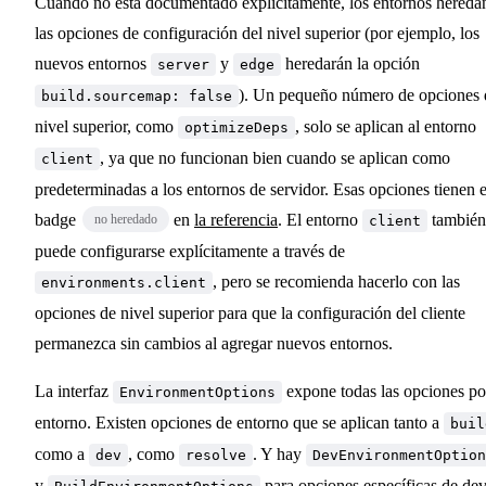
Cuando no está documentado explícitamente, los entornos hereda
las opciones de configuración del nivel superior (por ejemplo, los
nuevos entornos
y
heredarán la opción
server
edge
). Un pequeño número de opciones 
build.sourcemap: false
nivel superior, como
, solo se aplican al entorno
optimizeDeps
, ya que no funcionan bien cuando se aplican como
client
predeterminadas a los entornos de servidor. Esas opciones tienen e
badge
en
la referencia
. El entorno
también
no heredado
client
puede configurarse explícitamente a través de
, pero se recomienda hacerlo con las
environments.client
opciones de nivel superior para que la configuración del cliente
permanezca sin cambios al agregar nuevos entornos.
La interfaz
expone todas las opciones po
EnvironmentOptions
entorno. Existen opciones de entorno que se aplican tanto a
buil
como a
, como
. Y hay
dev
resolve
DevEnvironmentOption
y
para opciones específicas de dev