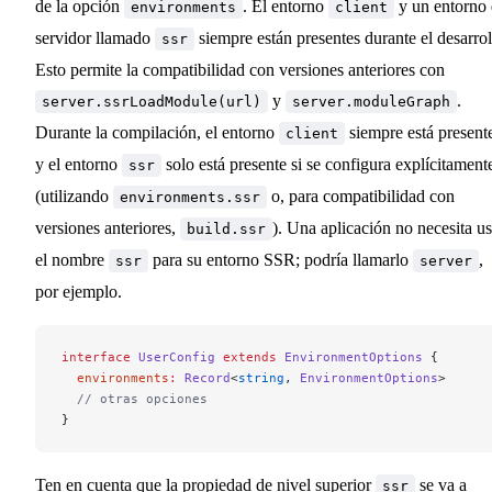
de la opción
. El entorno
y un entorno
environments
client
servidor llamado
siempre están presentes durante el desarrol
ssr
Esto permite la compatibilidad con versiones anteriores con
y
.
server.ssrLoadModule(url)
server.moduleGraph
Durante la compilación, el entorno
siempre está present
client
y el entorno
solo está presente si se configura explícitament
ssr
(utilizando
o, para compatibilidad con
environments.ssr
versiones anteriores,
). Una aplicación no necesita us
build.ssr
el nombre
para su entorno SSR; podría llamarlo
,
ssr
server
por ejemplo.
interface
 UserConfig
 extends
 EnvironmentOptions
 {
  environments
:
 Record
<
string
, 
EnvironmentOptions
>
  // otras opciones
}
Ten en cuenta que la propiedad de nivel superior
se va a
ssr