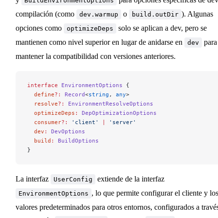
BuildEnvironmentOptions
compilación (como
o
). Algunas
dev.warmup
build.outDir
opciones como
solo se aplican a dev, pero se
optimizeDeps
mantienen como nivel superior en lugar de anidarse en
para
dev
mantener la compatibilidad con versiones anteriores.
interface
 EnvironmentOptions
 {
  define
?:
 Record
<
string
, 
any
>
  resolve
?:
 EnvironmentResolveOptions
  optimizeDeps
:
 DepOptimizationOptions
  consumer
?:
 'client'
 |
 'server'
  dev
:
 DevOptions
  build
:
 BuildOptions
}
La interfaz
extiende de la interfaz
UserConfig
, lo que permite configurar el cliente y lo
EnvironmentOptions
valores predeterminados para otros entornos, configurados a travé