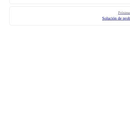
Próxima
Solución de pro