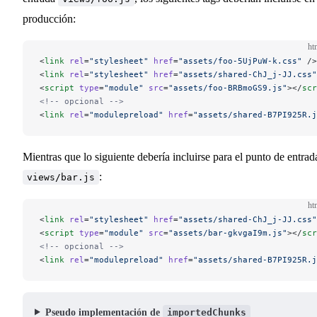
producción:
ht
<
link
 rel
=
"stylesheet"
 href
=
"assets/foo-5UjPuW-k.css"
 />
<
link
 rel
=
"stylesheet"
 href
=
"assets/shared-ChJ_j-JJ.css"
<
script
 type
=
"module"
 src
=
"assets/foo-BRBmoGS9.js"
></
scr
<!-- opcional -->
<
link
 rel
=
"modulepreload"
 href
=
"assets/shared-B7PI925R.j
Mientras que lo siguiente debería incluirse para el punto de entrad
:
views/bar.js
ht
<
link
 rel
=
"stylesheet"
 href
=
"assets/shared-ChJ_j-JJ.css"
<
script
 type
=
"module"
 src
=
"assets/bar-gkvgaI9m.js"
></
scr
<!-- opcional -->
<
link
 rel
=
"modulepreload"
 href
=
"assets/shared-B7PI925R.j
Pseudo implementación de
importedChunks