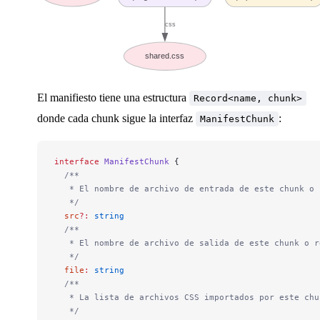
    "css"
: [
"assets/foo-5UjPuW-k.css"
]
  }
css
}
shared.css
El manifiesto tiene una estructura
Record<name, chunk>
donde cada chunk sigue la interfaz
:
ManifestChunk
interface
 ManifestChunk
 {
  /**
   * El nombre de archivo de entrada de este chunk o 
   */
  src
?:
 string
  /**
   * El nombre de archivo de salida de este chunk o r
   */
  file
:
 string
  /**
   * La lista de archivos CSS importados por este chu
   */