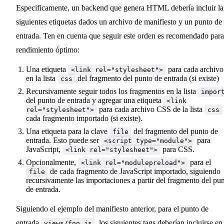
Especificamente, un backend que genera HTML debería incluir la
siguientes etiquetas dados un archivo de manifiesto y un punto de
entrada. Ten en cuenta que seguir este orden es recomendado para
rendimiento óptimo:
Una etiqueta
para cada archivo
<link rel="stylesheet">
en la lista
del fragmento del punto de entrada (si existe)
css
Recursivamente seguir todos los fragmentos en la lista
impor
del punto de entrada y agregar una etiqueta
<link
para cada archivo CSS de la lista
rel="stylesheet">
css
cada fragmento importado (si existe).
Una etiqueta para la clave
del fragmento del punto de
file
entrada. Esto puede ser
para
<script type="module">
JavaScript,
para CSS.
<link rel="stylesheet">
Opcionalmente,
para el
<link rel="modulepreload">
de cada fragmento de JavaScript importado, siguiendo
file
recursivamente las importaciones a partir del fragmento del pu
de entrada.
Siguiendo el ejemplo del manifiesto anterior, para el punto de
entrada
, los siguientes tags deberían incluirse en
views/foo.js