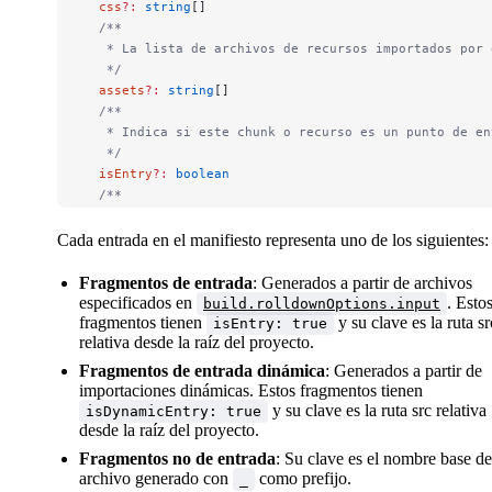
  css
?:
 string
[]
  /**
   * La lista de archivos de recursos importados por 
   */
  assets
?:
 string
[]
  /**
   * Indica si este chunk o recurso es un punto de en
   */
  isEntry
?:
 boolean
  /**
   * El nombre de este chunk o recurso si se conoce
   */
Cada entrada en el manifiesto representa uno de los siguientes:
  name
?:
 string
  /**
Fragmentos de entrada
: Generados a partir de archivos
   * Indica si este chunk es un punto de entrada diná
especificados en
. Esto
build.rolldownOptions.input
   *
fragmentos tienen
y su clave es la ruta sr
isEntry: true
relativa desde la raíz del proyecto.
   * Este campo solo está presente en fragmentos de J
   */
Fragmentos de entrada dinámica
: Generados a partir de
  isDynamicEntry
?:
 boolean
importaciones dinámicas. Estos fragmentos tienen
  /**
y su clave es la ruta src relativa
isDynamicEntry: true
   * La lista de fragmentos importados de forma estát
desde la raíz del proyecto.
   *
Fragmentos no de entrada
: Su clave es el nombre base de
   * Los valores son las claves del manifiesto. Este 
archivo generado con
como prefijo.
_
   */