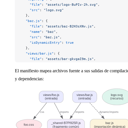
    "file"
: 
"assets/logo-BuPIv-2h.svg"
,
    "src"
: 
"logo.svg"
  },
  "baz.js"
: {
    "file"
: 
"assets/baz-B2H3sXNv.js"
,
    "name"
: 
"baz"
,
    "src"
: 
"baz.js"
,
    "isDynamicEntry"
: 
true
  },
  "views/bar.js"
: {
    "file"
: 
"assets/bar-gkvgaI9m.js"
,
    "name"
: 
"bar"
,
    "src"
: 
"views/bar.js"
,
El manifiesto mapea archivos fuente a sus salidas de compilac
    "isEntry"
: 
true
,
y dependencias:
    "imports"
: [
"_shared-B7PI925R.js"
],
    "dynamicImports"
: [
"baz.js"
]
  },
views/foo.js
views/bar.js
logo.svg
  "views/foo.js"
: {
(entrada)
(entrada)
(recurso)
    "file"
: 
"assets/foo-BRBmoGS9.js"
,
    "name"
: 
"foo"
,
css
imports
imports
dynamicImports
    "src"
: 
"views/foo.js"
,
    "isEntry"
: 
true
,
_shared-B7PI925R.js
baz.js
    "imports"
: [
"_shared-B7PI925R.js"
],
foo.css
(fragmento común)
(importación dinámica)