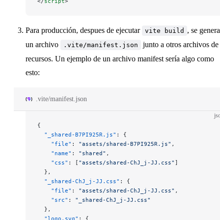
</
script
>
Para producción, despues de ejecutar
, se genera
vite build
un archivo
junto a otros archivos de
.vite/manifest.json
recursos. Un ejemplo de un archivo manifest sería algo como
esto:
.vite/manifest.json
js
{
  "_shared-B7PI925R.js"
: {
    "file"
: 
"assets/shared-B7PI925R.js"
,
    "name"
: 
"shared"
,
    "css"
: [
"assets/shared-ChJ_j-JJ.css"
]
  },
  "_shared-ChJ_j-JJ.css"
: {
    "file"
: 
"assets/shared-ChJ_j-JJ.css"
,
    "src"
: 
"_shared-ChJ_j-JJ.css"
  },
  "logo.svg"
: {