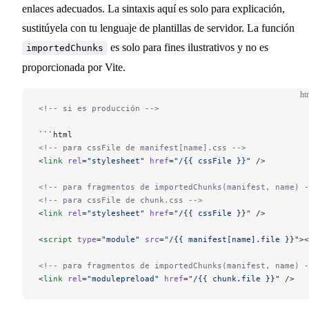
enlaces adecuados. La sintaxis aquí es solo para explicación,
sustitúyela con tu lenguaje de plantillas de servidor. La función
es solo para fines ilustrativos y no es
importedChunks
proporcionada por Vite.
ht
<!-- si es producción -->
```html
<!-- para cssFile de manifest[name].css -->
<
link
 rel
=
"stylesheet"
 href
=
"/{{ cssFile }}"
 />
<!-- para fragmentos de importedChunks(manifest, name) -
<!-- para cssFile de chunk.css -->
<
link
 rel
=
"stylesheet"
 href
=
"/{{ cssFile }}"
 />
<
script
 type
=
"module"
 src
=
"/{{ manifest[name].file }}"
><
<!-- para fragmentos de importedChunks(manifest, name) -
<
link
 rel
=
"modulepreload"
 href
=
"/{{ chunk.file }}"
 />