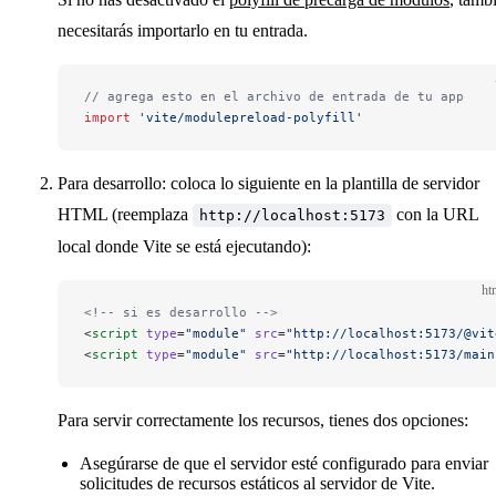
necesitarás importarlo en tu entrada.
// agrega esto en el archivo de entrada de tu app
import
 'vite/modulepreload-polyfill'
Para desarrollo: coloca lo siguiente en la plantilla de servidor
HTML (reemplaza
con la URL
http://localhost:5173
local donde Vite se está ejecutando):
ht
<!-- si es desarrollo -->
<
script
 type
=
"module"
 src
=
"http://localhost:5173/@vit
<
script
 type
=
"module"
 src
=
"http://localhost:5173/main
Para servir correctamente los recursos, tienes dos opciones:
Asegúrarse de que el servidor esté configurado para enviar
solicitudes de recursos estáticos al servidor de Vite.