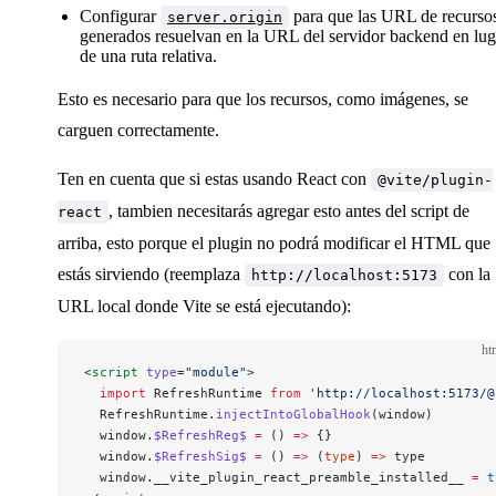
Configurar
para que las URL de recurso
server.origin
generados resuelvan en la URL del servidor backend en lug
de una ruta relativa.
Esto es necesario para que los recursos, como imágenes, se
carguen correctamente.
Ten en cuenta que si estas usando React con
@vite/plugin-
, tambien necesitarás agregar esto antes del script de
react
arriba, esto porque el plugin no podrá modificar el HTML que
estás sirviendo (reemplaza
con la
http://localhost:5173
URL local donde Vite se está ejecutando):
ht
<
script
 type
=
"module"
>
  import
 RefreshRuntime 
from
 'http://localhost:5173/@
  RefreshRuntime.
injectIntoGlobalHook
(window)
  window.
$RefreshReg$
 =
 () 
=>
 {}
  window.
$RefreshSig$
 =
 () 
=>
 (
type
) 
=>
 type
  window.__vite_plugin_react_preamble_installed__ 
=
 t