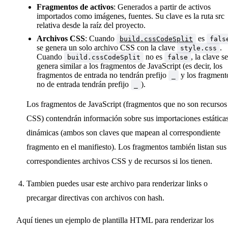
Fragmentos de activos
: Generados a partir de activos
  imports
?:
 string
[]
importados como imágenes, fuentes. Su clave es la ruta src
  /**
relativa desde la raíz del proyecto.
   * La lista de fragmentos importados dinámicamente 
   *
Archivos CSS
: Cuando
es
build.cssCodeSplit
fals
   * Los valores son las claves del manifiesto. Este 
se genera un solo archivo CSS con la clave
.
style.css
   */
Cuando
no es
, la clave se
build.cssCodeSplit
false
genera similar a los fragmentos de JavaScript (es decir, los
  dynamicImports
?:
 string
[]
fragmentos de entrada no tendrán prefijo
y los fragment
}
_
no de entrada tendrán prefijo
).
_
Los fragmentos de JavaScript (fragmentos que no son recursos
CSS) contendrán información sobre sus importaciones estática
dinámicas (ambos son claves que mapean al correspondiente
fragmento en el manifiesto). Los fragmentos también listan sus
correspondientes archivos CSS y de recursos si los tienen.
Tambien puedes usar este archivo para renderizar links o
precargar directivas con archivos con hash.
Aquí tienes un ejemplo de plantilla HTML para renderizar los