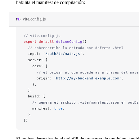
habilita el manifest de compilación:
vite.config.js
// vite.config.js
export
 default
defineConfig
({
  // sobreescribe la entrada por defecto .html
input
: 
'/path/to/main.js'
,
server
: {
cors
: {
      // el origin al que accederás a través del nave
origin
: 
'http://my-backend.example.com'
,
    },
  },
build
: {
    // genera el archivo .vite/manifest.json en outDi
manifest
: 
true
,
  },
})
Si no has desactivado el
polyfill de precarga de modulos
, tamb