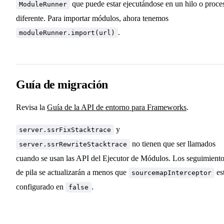
que puede estar ejecutándose en un hilo o proce
ModuleRunner
diferente. Para importar módulos, ahora tenemos
.
moduleRunner.import(url)
Guía de migración
Revisa la
Guía de la API de entorno para Frameworks
.
y
server.ssrFixStacktrace
no tienen que ser llamados
server.ssrRewriteStacktrace
cuando se usan las API del Ejecutor de Módulos. Los seguimient
de pila se actualizarán a menos que
es
sourcemapInterceptor
configurado en
.
false