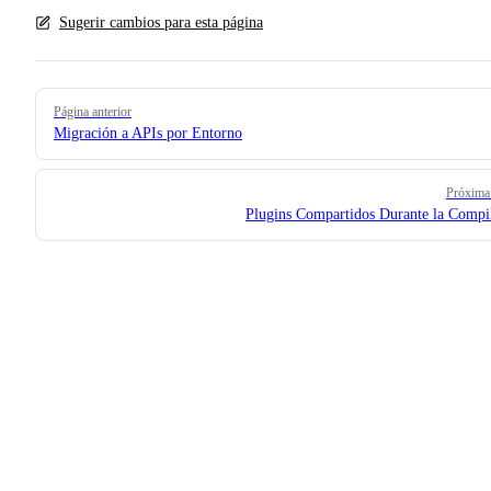
Sugerir cambios para esta página
Pager
Página anterior
Migración a APIs por Entorno
Próxima
Plugins Compartidos Durante la Compi