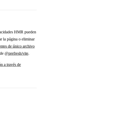
apacidades HMR pueden
r la página o eliminar
tes de único archivo
 de
@prefresh/vite
.
ón a través de