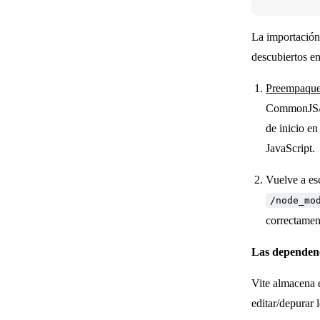
La importación 
descubiertos en
Preempaque
CommonJS/U
de inicio e
JavaScript.
Vuelve a es
/node_mo
correctamen
Las dependenc
Vite almacena 
editar/depurar