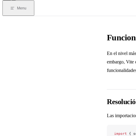
Menu
Funcion
En el nivel más
embargo, Vite 
funcionalidade
Resoluci
Las importacio
import
 { s