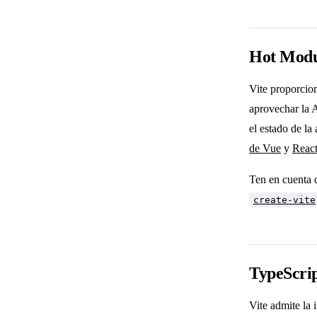
Hot Modu
Vite proporcio
aprovechar la A
el estado de l
de Vue
y
React
Ten en cuenta 
create-vite
TypeScri
Vite admite la