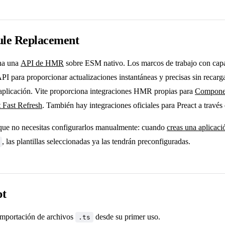
le Replacement
na una
API de HMR
sobre ESM nativo. Los marcos de trabajo con c
PI para proporcionar actualizaciones instantáneas y precisas sin recarga
a aplicación. Vite proporciona integraciones HMR propias para
Componen
 Fast Refresh
. También hay integraciones oficiales para Preact a través
que no necesitas configurarlos manualmente: cuando
creas una aplicaci
, las plantillas seleccionadas ya las tendrán preconfiguradas.
pt
 importación de archivos
desde su primer uso.
.ts