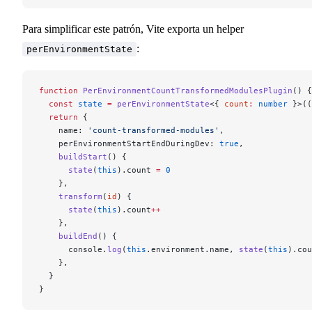
Para simplificar este patrón, Vite exporta un helper
:
perEnvironmentState
function
 PerEnvironmentCountTransformedModulesPlugin
() {
  const
 state
 =
 perEnvironmentState
<{ 
count
:
 number
 }>((
  return
 {
    name: 
'count-transformed-modules'
,
    perEnvironmentStartEndDuringDev: 
true
,
    buildStart
() {
      state
(
this
).count 
=
 0
    },
    transform
(
id
) {
      state
(
this
).count
++
    },
    buildEnd
() {
      console.
log
(
this
.environment.name, 
state
(
this
).cou
    },
  }
}