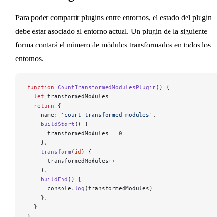
Para poder compartir plugins entre entornos, el estado del plugin
debe estar asociado al entorno actual. Un plugin de la siguiente
forma contará el número de módulos transformados en todos los
entornos.
function
 CountTransformedModulesPlugin
() {
  let
 transformedModules
  return
 {
    name: 
'count-transformed-modules'
,
    buildStart
() {
      transformedModules 
=
 0
    },
    transform
(
id
) {
      transformedModules
++
    },
    buildEnd
() {
      console.
log
(transformedModules)
    },
  }
}