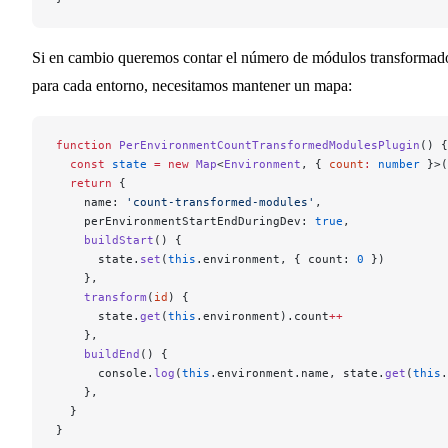
Si en cambio queremos contar el número de módulos transformad
para cada entorno, necesitamos mantener un mapa:
function
 PerEnvironmentCountTransformedModulesPlugin
() {
  const
 state
 =
 new
 Map
<
Environment
, { 
count
:
 number
 }>(
  return
 {
    name: 
'count-transformed-modules'
,
    perEnvironmentStartEndDuringDev: 
true
,
    buildStart
() {
      state.
set
(
this
.environment, { count: 
0
 })
    },
    transform
(
id
) {
      state.
get
(
this
.environment).count
++
    },
    buildEnd
() {
      console.
log
(
this
.environment.name, state.
get
(
this
.
    },
  }
}